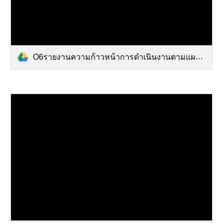
O6รายงานความก้าวหน้าการดำเนินงานตามแผนปฏิบัติการ67.pdf